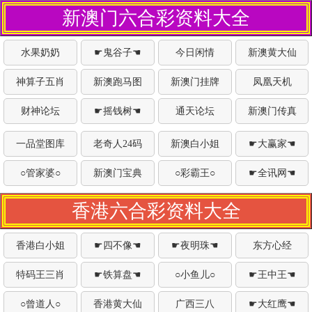
新澳门六合彩资料大全
水果奶奶
☛鬼谷子☚
今日闲情
新澳黄大仙
神算子五肖
新澳跑马图
新澳门挂牌
凤凰天机
财神论坛
☛摇钱树☚
通天论坛
新澳门传真
一品堂图库
老奇人24码
新澳白小姐
☛大赢家☚
○管家婆○
新澳门宝典
○彩霸王○
☛全讯网☚
香港六合彩资料大全
香港白小姐
☛四不像☚
☛夜明珠☚
东方心经
特码王三肖
☛铁算盘☚
○小鱼儿○
☛王中王☚
○曾道人○
香港黄大仙
广西三八
☛大红鹰☚